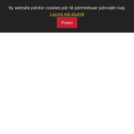
Ky website përdor cookies për të përmirësuar përvojën tuaj.
Lexoni më shumë
Prano