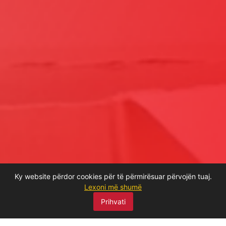
Ky website përdor cookies për të përmirësuar përvojën tuaj.
Lexoni më shumë
Prihvati