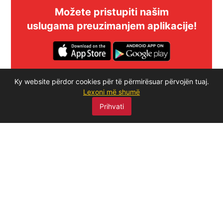
Možete pristupiti našim
uslugama preuzimanjem aplikacije!
Ky website përdor cookies për të përmirësuar përvojën tuaj.
Lexoni më shumë
Prihvati
SKENIRAJ ME