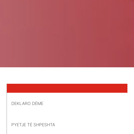
DEKLARO DËME
PYETJE TË SHPESHTA