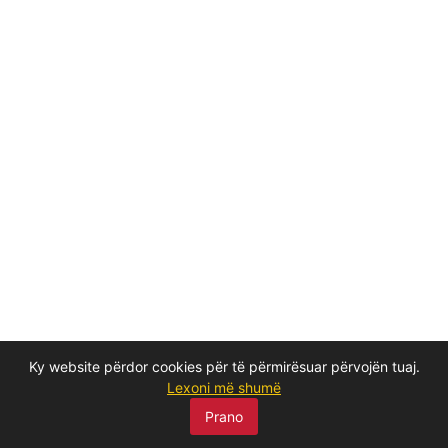
Ky website përdor cookies për të përmirësuar përvojën tuaj.
Lexoni më shumë
Prano