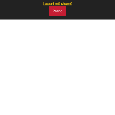
Lexoni më shumë
MË SKANO
Prano
MENU
Ballina
Rreth Nesh
Produkte
Dëme
Produkte me ulje
Publikime