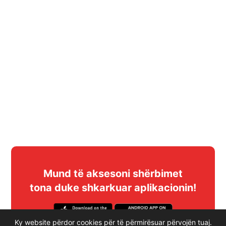
Mund të aksesoni shërbimet
tona duke shkarkuar aplikacionin!
Ky website përdor cookies për të përmirësuar përvojën tuaj.