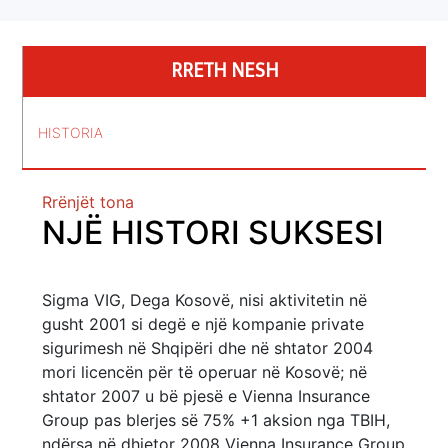
RRETH NESH
HISTORIA
Rrënjët tona
NJË HISTORI SUKSESI
Sigma VIG, Dega Kosovë, nisi aktivitetin në
gusht 2001 si degë e një kompanie private
sigurimesh në Shqipëri dhe në shtator 2004
mori licencën për të operuar në Kosovë; në
shtator 2007 u bë pjesë e Vienna Insurance
Group pas blerjes së 75% +1 aksion nga TBIH,
ndërsa në dhjetor 2008 Vienna Insurance Group