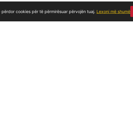
 përdor cookies për të përmirësuar përvojën tuaj.
Lexoni më shumë