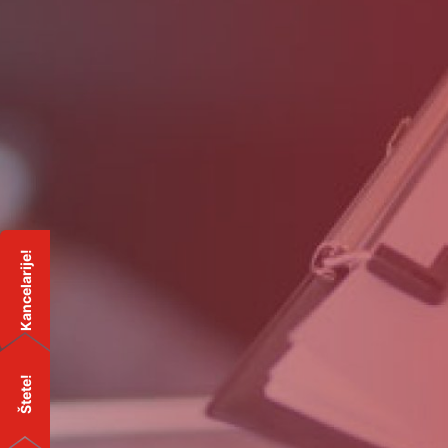
Kancelarije!
Štete!